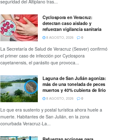
seguridad del Altiplano tras...
Cyclospora en Veracruz:
detectan caso aislado y
refuerzan vigilancia sanitaria
8 AGOSTO, 2026
0
La Secretaría de Salud de Veracruz (Sesver) confirmó
el primer caso de infección por Cyclospora
cayetanensis, el parásito que provoca...
Laguna de San Julián agoniza:
más de una tonelada de peces
muertos y 40% cubierta de lirio
8 AGOSTO, 2026
0
Lo que era sustento y postal turística ahora huele a
muerte. Habitantes de San Julián, en la zona
conurbada Veracruz-La...
Refuerzan acciones para