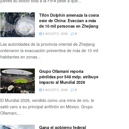
jueves su boicot total a la FIFA pese a que...
Tifón Dolphin amenaza la costa
este de China: Evacúan a más
de 10 mil personas en Zhejiang
6 AGOSTO, 2026
0
Las autoridades de la provincia oriental de Zhejiang
ordenaron la evacuación preventiva de más de 10 mil
habitantes en zonas...
Grupo Ollamani reporta
pérdidas por 548 mdp; atribuye
impacto al Mundial 2026
6 AGOSTO, 2026
0
El Mundial 2026, vendido como una mina de oro, le
salió caro a su principal anfitrión en México. Grupo
Ollamani,...
Gana el gobierno federal