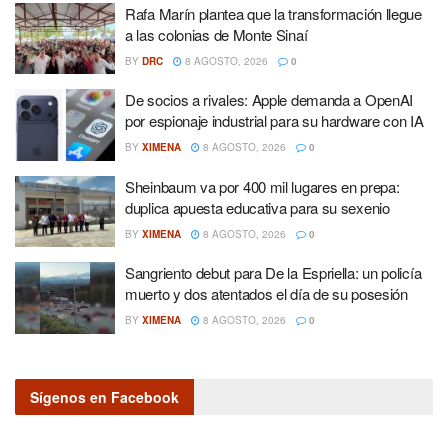
Rafa Marín plantea que la transformación llegue
a las colonias de Monte Sinaí
BY
DRC
8 AGOSTO, 2026
0
De socios a rivales: Apple demanda a OpenAI
por espionaje industrial para su hardware con IA
BY
XIMENA
8 AGOSTO, 2026
0
Sheinbaum va por 400 mil lugares en prepa:
duplica apuesta educativa para su sexenio
BY
XIMENA
8 AGOSTO, 2026
0
Sangriento debut para De la Espriella: un policía
muerto y dos atentados el día de su posesión
BY
XIMENA
8 AGOSTO, 2026
0
Sígenos en Facebook