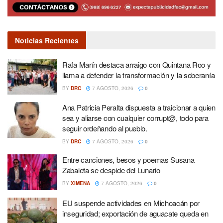
Noticias Recientes
Rafa Marín destaca arraigo con Quintana Roo y
llama a defender la transformación y la soberanía
BY
DRC
7 AGOSTO, 2026
0
Ana Patricia Peralta dispuesta a traicionar a quien
sea y aliarse con cualquier corrupt@, todo para
seguir ordeñando al pueblo.
BY
DRC
7 AGOSTO, 2026
0
Entre canciones, besos y poemas Susana
Zabaleta se despide del Lunario
BY
XIMENA
7 AGOSTO, 2026
0
EU suspende actividades en Michoacán por
inseguridad; exportación de aguacate queda en