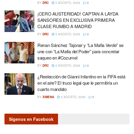
BY
DRC
5 AGOSTO, 2026
0
¡CERO AUSTERIDAD! CAPTAN A LAYDA
SANSORES EN EXCLUSIVA PRIMERA
CLASE RUMBO A MADRID
BY
DRC
5 AGOSTO, 2026
0
Renan Sánchez Tajonar y “La Mafia Verde” se
une con “La Mafia del Poder” para concretar
saqueo en #Cozumel
BY
DRC
5 AGOSTO, 2026
0
¿Reelección de Gianni Infantino en la FIFA está
en el aire? El truco legal que le permitiría un
cuarto mandato
BY
XIMENA
5 AGOSTO, 2026
0
Sígenos en Facebook