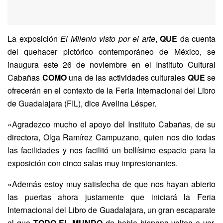
La exposición
El Milenio visto por el arte
,
QUE
da cuenta
del quehacer pictórico contemporáneo de México, se
inaugura este 26 de noviembre en el Instituto Cultural
Cabañas
COMO
una de las actividades culturales
QUE
se
ofrecerán en el contexto de la Feria Internacional del Libro
de Guadalajara (FIL), dice Avelina Lésper.
«Agradezco mucho el apoyo del Instituto Cabañas, de su
directora, Olga Ramírez Campuzano, quien nos dio todas
las facilidades y nos facilitó un bellísimo espacio para la
exposición con cinco salas muy impresionantes.
«Además estoy muy satisfecha de que nos hayan abierto
las puertas ahora justamente que iniciará la Feria
Internacional del Libro de Guadalajara, un gran escaparate
al que
TODO EL MUNDO
de habla hispana voltea a ver,