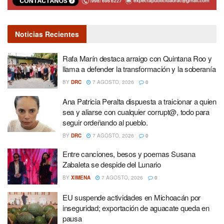
Noticias Recientes
Rafa Marín destaca arraigo con Quintana Roo y
llama a defender la transformación y la soberanía
BY
DRC
7 AGOSTO, 2026
0
Ana Patricia Peralta dispuesta a traicionar a quien
sea y aliarse con cualquier corrupt@, todo para
seguir ordeñando al pueblo.
BY
DRC
7 AGOSTO, 2026
0
Entre canciones, besos y poemas Susana
Zabaleta se despide del Lunario
BY
XIMENA
7 AGOSTO, 2026
0
EU suspende actividades en Michoacán por
inseguridad; exportación de aguacate queda en
pausa