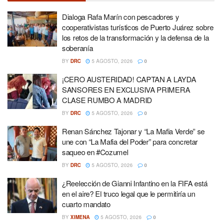
Dialoga Rafa Marín con pescadores y
cooperativistas turísticos de Puerto Juárez sobre
los retos de la transformación y la defensa de la
soberanía
BY
DRC
5 AGOSTO, 2026
0
¡CERO AUSTERIDAD! CAPTAN A LAYDA
SANSORES EN EXCLUSIVA PRIMERA
CLASE RUMBO A MADRID
BY
DRC
5 AGOSTO, 2026
0
Renan Sánchez Tajonar y “La Mafia Verde” se
une con “La Mafia del Poder” para concretar
saqueo en #Cozumel
BY
DRC
5 AGOSTO, 2026
0
¿Reelección de Gianni Infantino en la FIFA está
en el aire? El truco legal que le permitiría un
cuarto mandato
BY
XIMENA
5 AGOSTO, 2026
0