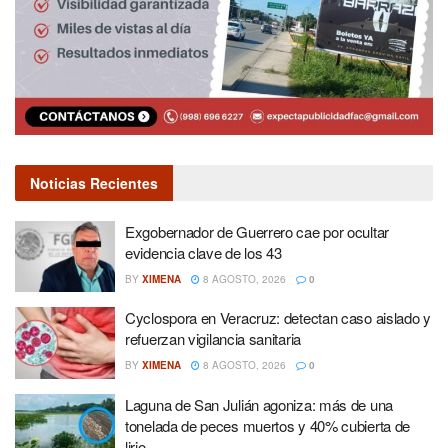
Noticias Recientes
Exgobernador de Guerrero cae por ocultar
evidencia clave de los 43
BY
XIMENA
8 AGOSTO, 2026
0
Cyclospora en Veracruz: detectan caso aislado y
refuerzan vigilancia sanitaria
BY
XIMENA
8 AGOSTO, 2026
0
Laguna de San Julián agoniza: más de una
tonelada de peces muertos y 40% cubierta de
lirio