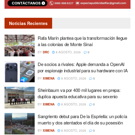
Noticias Recientes
Rafa Marín plantea que la transformación llegue
a las colonias de Monte Sinaí
BY
DRC
8 AGOSTO, 2026
0
De socios a rivales: Apple demanda a OpenAI
por espionaje industrial para su hardware con IA
BY
XIMENA
8 AGOSTO, 2026
0
Sheinbaum va por 400 mil lugares en prepa:
duplica apuesta educativa para su sexenio
BY
XIMENA
8 AGOSTO, 2026
0
Sangriento debut para De la Espriella: un policía
muerto y dos atentados el día de su posesión
BY
XIMENA
8 AGOSTO, 2026
0