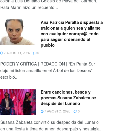
colonia Luis Donaldo Colosio de Playa del Carmen,
Rafa Marín hizo un recuento...
Ana Patricia Peralta dispuesta a
traicionar a quien sea y aliarse
con cualquier corrupt@, todo
para seguir ordeñando al
pueblo.
7 AGOSTO, 2026
0
PODER Y CRÍTICA | REDACCIÓN | "En Punta Sur
dejé mi listón amarillo en el Árbol de los Deseos",
escribió...
Entre canciones, besos y
poemas Susana Zabaleta se
despide del Lunario
7 AGOSTO, 2026
0
Susana Zabaleta convirtió su despedida del Lunario
en una fiesta íntima de amor, desparpajo y nostalgia.