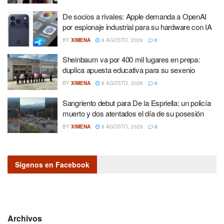
De socios a rivales: Apple demanda a OpenAI
por espionaje industrial para su hardware con IA
BY
XIMENA
8 AGOSTO, 2026
0
Sheinbaum va por 400 mil lugares en prepa:
duplica apuesta educativa para su sexenio
BY
XIMENA
8 AGOSTO, 2026
0
Sangriento debut para De la Espriella: un policía
muerto y dos atentados el día de su posesión
BY
XIMENA
8 AGOSTO, 2026
0
Sígenos en Facebook
Archivos