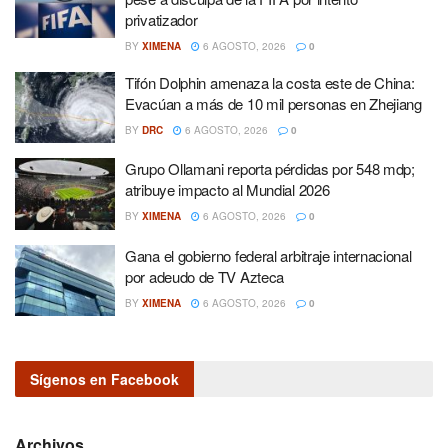
privatizador
BY
XIMENA
6 AGOSTO, 2026
0
Tifón Dolphin amenaza la costa este de China:
Evacúan a más de 10 mil personas en Zhejiang
BY
DRC
6 AGOSTO, 2026
0
Grupo Ollamani reporta pérdidas por 548 mdp;
atribuye impacto al Mundial 2026
BY
XIMENA
6 AGOSTO, 2026
0
Gana el gobierno federal arbitraje internacional
por adeudo de TV Azteca
BY
XIMENA
6 AGOSTO, 2026
0
Sígenos en Facebook
Archivos