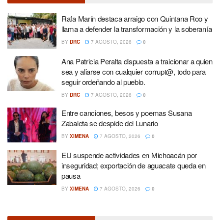
Rafa Marín destaca arraigo con Quintana Roo y
llama a defender la transformación y la soberanía
BY
DRC
7 AGOSTO, 2026
0
Ana Patricia Peralta dispuesta a traicionar a quien
sea y aliarse con cualquier corrupt@, todo para
seguir ordeñando al pueblo.
BY
DRC
7 AGOSTO, 2026
0
Entre canciones, besos y poemas Susana
Zabaleta se despide del Lunario
BY
XIMENA
7 AGOSTO, 2026
0
EU suspende actividades en Michoacán por
inseguridad; exportación de aguacate queda en
pausa
BY
XIMENA
7 AGOSTO, 2026
0