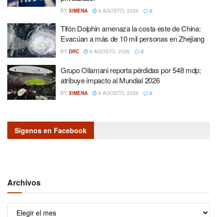
BY
XIMENA
6 AGOSTO, 2026
0
Tifón Dolphin amenaza la costa este de China:
Evacúan a más de 10 mil personas en Zhejiang
BY
DRC
6 AGOSTO, 2026
0
Grupo Ollamani reporta pérdidas por 548 mdp;
atribuye impacto al Mundial 2026
BY
XIMENA
6 AGOSTO, 2026
0
Sígenos en Facebook
Archivos
Archivos