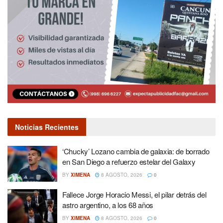
Noticias Recientes
‘Chucky’ Lozano cambia de galaxia: de borrado
en San Diego a refuerzo estelar del Galaxy
BY
XIMENA
8 AGOSTO, 2026
0
Fallece Jorge Horacio Messi, el pilar detrás del
astro argentino, a los 68 años
BY
XIMENA
8 AGOSTO, 2026
0