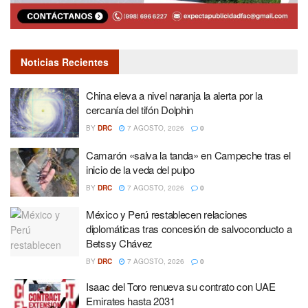
Noticias Recientes
China eleva a nivel naranja la alerta por la
cercanía del tifón Dolphin
BY
DRC
7 AGOSTO, 2026
0
Camarón «salva la tanda» en Campeche tras el
inicio de la veda del pulpo
BY
DRC
7 AGOSTO, 2026
0
México y Perú restablecen relaciones
diplomáticas tras concesión de salvoconducto a
Betssy Chávez
BY
DRC
7 AGOSTO, 2026
0
Isaac del Toro renueva su contrato con UAE
Emirates hasta 2031