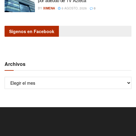
por adeudo de TV Azteca
BY
XIMENA
6 AGOSTO, 2026
0
Sígenos en Facebook
Archivos
Archivos