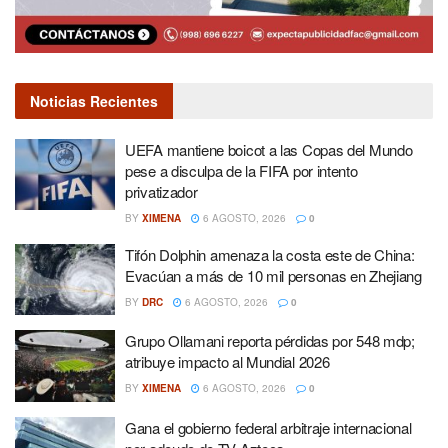
Noticias Recientes
UEFA mantiene boicot a las Copas del Mundo
pese a disculpa de la FIFA por intento
privatizador
BY
XIMENA
6 AGOSTO, 2026
0
Tifón Dolphin amenaza la costa este de China:
Evacúan a más de 10 mil personas en Zhejiang
BY
DRC
6 AGOSTO, 2026
0
Grupo Ollamani reporta pérdidas por 548 mdp;
atribuye impacto al Mundial 2026
BY
XIMENA
6 AGOSTO, 2026
0
Gana el gobierno federal arbitraje internacional