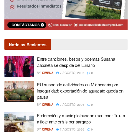
Noticias Recientes
Entre canciones, besos y poemas Susana
Zabaleta se despide del Lunario
BY
XIMENA
7 AGOSTO, 2026
0
EU suspende actividades en Michoacán por
inseguridad; exportación de aguacate queda en
pausa
BY
XIMENA
7 AGOSTO, 2026
0
Federación y municipio buscan mantener Tulum
a flote ante crisis por sargazo
BY
XIMENA
7 AGOSTO, 2026
0