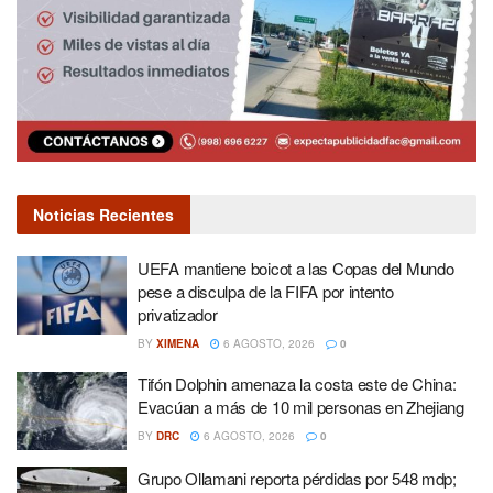
Noticias Recientes
UEFA mantiene boicot a las Copas del Mundo
pese a disculpa de la FIFA por intento
privatizador
BY
XIMENA
6 AGOSTO, 2026
0
Tifón Dolphin amenaza la costa este de China:
Evacúan a más de 10 mil personas en Zhejiang
BY
DRC
6 AGOSTO, 2026
0
Grupo Ollamani reporta pérdidas por 548 mdp;