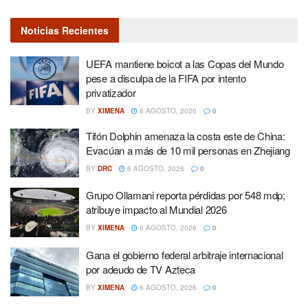
Noticias Recientes
UEFA mantiene boicot a las Copas del Mundo
pese a disculpa de la FIFA por intento
privatizador
BY
XIMENA
6 AGOSTO, 2026
0
Tifón Dolphin amenaza la costa este de China:
Evacúan a más de 10 mil personas en Zhejiang
BY
DRC
6 AGOSTO, 2026
0
Grupo Ollamani reporta pérdidas por 548 mdp;
atribuye impacto al Mundial 2026
BY
XIMENA
6 AGOSTO, 2026
0
Gana el gobierno federal arbitraje internacional
por adeudo de TV Azteca
BY
XIMENA
6 AGOSTO, 2026
0