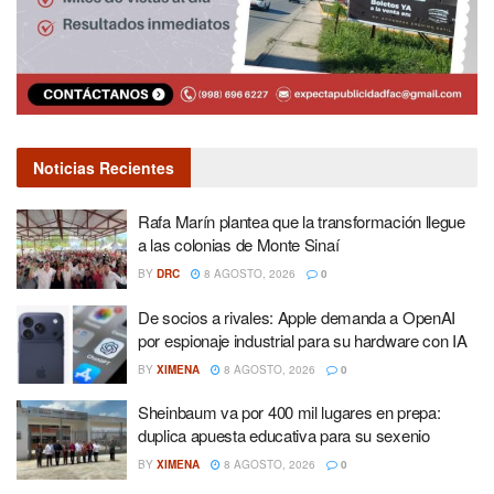
Noticias Recientes
Rafa Marín plantea que la transformación llegue
a las colonias de Monte Sinaí
BY
DRC
8 AGOSTO, 2026
0
De socios a rivales: Apple demanda a OpenAI
por espionaje industrial para su hardware con IA
BY
XIMENA
8 AGOSTO, 2026
0
Sheinbaum va por 400 mil lugares en prepa:
duplica apuesta educativa para su sexenio
BY
XIMENA
8 AGOSTO, 2026
0