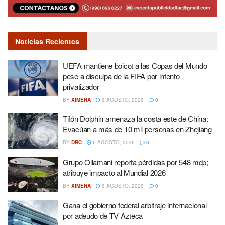
Noticias Recientes
UEFA mantiene boicot a las Copas del Mundo
pese a disculpa de la FIFA por intento
privatizador
BY
XIMENA
6 AGOSTO, 2026
0
Tifón Dolphin amenaza la costa este de China:
Evacúan a más de 10 mil personas en Zhejiang
BY
DRC
6 AGOSTO, 2026
0
Grupo Ollamani reporta pérdidas por 548 mdp;
atribuye impacto al Mundial 2026
BY
XIMENA
6 AGOSTO, 2026
0
Gana el gobierno federal arbitraje internacional
por adeudo de TV Azteca