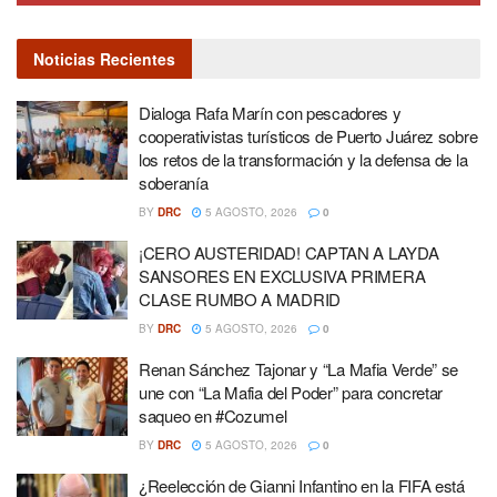
Noticias Recientes
Dialoga Rafa Marín con pescadores y
cooperativistas turísticos de Puerto Juárez sobre
los retos de la transformación y la defensa de la
soberanía
BY
DRC
5 AGOSTO, 2026
0
¡CERO AUSTERIDAD! CAPTAN A LAYDA
SANSORES EN EXCLUSIVA PRIMERA
CLASE RUMBO A MADRID
BY
DRC
5 AGOSTO, 2026
0
Renan Sánchez Tajonar y “La Mafia Verde” se
une con “La Mafia del Poder” para concretar
saqueo en #Cozumel
BY
DRC
5 AGOSTO, 2026
0
¿Reelección de Gianni Infantino en la FIFA está