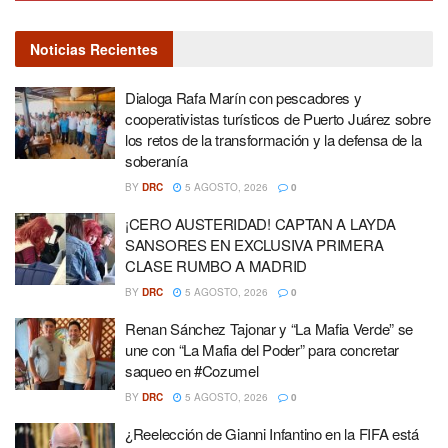
Noticias Recientes
Dialoga Rafa Marín con pescadores y
cooperativistas turísticos de Puerto Juárez sobre
los retos de la transformación y la defensa de la
soberanía
BY
DRC
5 AGOSTO, 2026
0
¡CERO AUSTERIDAD! CAPTAN A LAYDA
SANSORES EN EXCLUSIVA PRIMERA
CLASE RUMBO A MADRID
BY
DRC
5 AGOSTO, 2026
0
Renan Sánchez Tajonar y “La Mafia Verde” se
une con “La Mafia del Poder” para concretar
saqueo en #Cozumel
BY
DRC
5 AGOSTO, 2026
0
¿Reelección de Gianni Infantino en la FIFA está