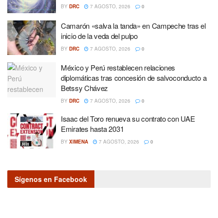
BY
DRC
7 AGOSTO, 2026
0
Camarón «salva la tanda» en Campeche tras el
inicio de la veda del pulpo
BY
DRC
7 AGOSTO, 2026
0
México y Perú restablecen relaciones
diplomáticas tras concesión de salvoconducto a
Betssy Chávez
BY
DRC
7 AGOSTO, 2026
0
Isaac del Toro renueva su contrato con UAE
Emirates hasta 2031
BY
XIMENA
7 AGOSTO, 2026
0
Sígenos en Facebook