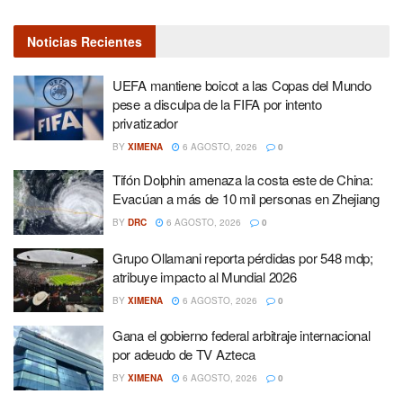
Noticias Recientes
UEFA mantiene boicot a las Copas del Mundo
pese a disculpa de la FIFA por intento
privatizador
BY
XIMENA
6 AGOSTO, 2026
0
Tifón Dolphin amenaza la costa este de China:
Evacúan a más de 10 mil personas en Zhejiang
BY
DRC
6 AGOSTO, 2026
0
Grupo Ollamani reporta pérdidas por 548 mdp;
atribuye impacto al Mundial 2026
BY
XIMENA
6 AGOSTO, 2026
0
Gana el gobierno federal arbitraje internacional
por adeudo de TV Azteca
BY
XIMENA
6 AGOSTO, 2026
0