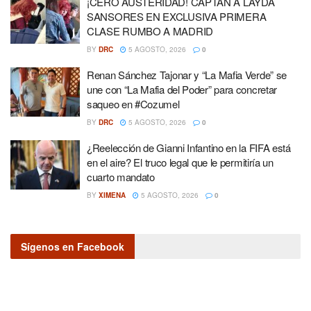
¡CERO AUSTERIDAD! CAPTAN A LAYDA
SANSORES EN EXCLUSIVA PRIMERA
CLASE RUMBO A MADRID
BY
DRC
5 AGOSTO, 2026
0
Renan Sánchez Tajonar y “La Mafia Verde” se
une con “La Mafia del Poder” para concretar
saqueo en #Cozumel
BY
DRC
5 AGOSTO, 2026
0
¿Reelección de Gianni Infantino en la FIFA está
en el aire? El truco legal que le permitiría un
cuarto mandato
BY
XIMENA
5 AGOSTO, 2026
0
Sígenos en Facebook