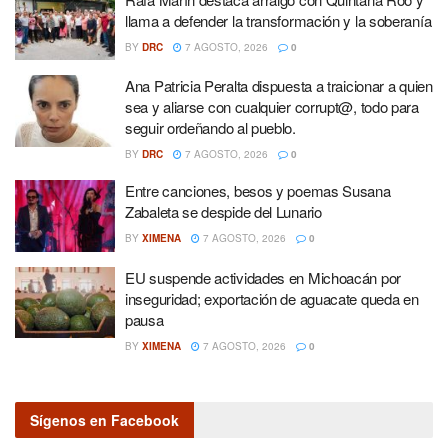
llama a defender la transformación y la soberanía
BY
DRC
7 AGOSTO, 2026
0
Ana Patricia Peralta dispuesta a traicionar a quien
sea y aliarse con cualquier corrupt@, todo para
seguir ordeñando al pueblo.
BY
DRC
7 AGOSTO, 2026
0
Entre canciones, besos y poemas Susana
Zabaleta se despide del Lunario
BY
XIMENA
7 AGOSTO, 2026
0
EU suspende actividades en Michoacán por
inseguridad; exportación de aguacate queda en
pausa
BY
XIMENA
7 AGOSTO, 2026
0
Sígenos en Facebook