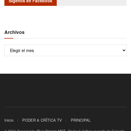
Sígenos en Facebook
Archivos
Archivos
Inicio
PODER & CRÍTICA TV
PRINCIPAL
© 2021 Powered by
Blue Orange MKT
- Poder & Crítica es parte de Expecta