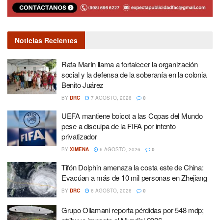
Noticias Recientes
Rafa Marín llama a fortalecer la organización
social y la defensa de la soberanía en la colonia
Benito Juárez
BY
DRC
7 AGOSTO, 2026
0
UEFA mantiene boicot a las Copas del Mundo
pese a disculpa de la FIFA por intento
privatizador
BY
XIMENA
6 AGOSTO, 2026
0
Tifón Dolphin amenaza la costa este de China:
Evacúan a más de 10 mil personas en Zhejiang
BY
DRC
6 AGOSTO, 2026
0
Grupo Ollamani reporta pérdidas por 548 mdp;