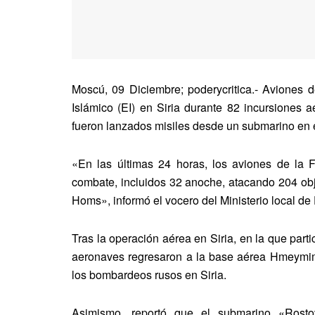
Moscú, 09 Diciembre; poderycritica.- Aviones 
Islámico (EI) en Siria durante 82 incursiones 
fueron lanzados misiles desde un submarino en e
«En las últimas 24 horas, los aviones de la 
combate, incluidos 32 anoche, atacando 204 obje
Homs», informó el vocero del Ministerio local d
Tras la operación aérea en Siria, en la que par
aeronaves regresaron a la base aérea Hmeymim
los bombardeos rusos en Siria.
Asimismo, reportó que el submarino «Ros