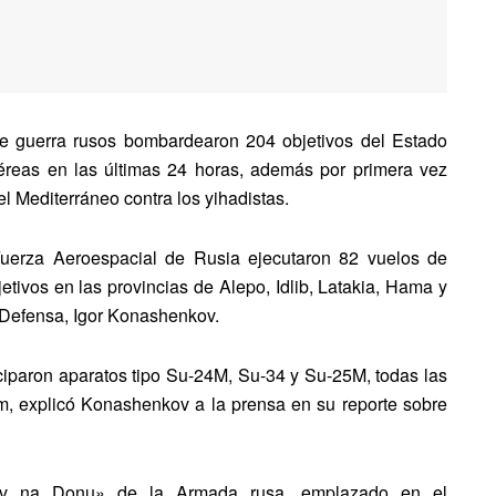
de guerra rusos bombardearon 204 objetivos del Estado
aéreas en las últimas 24 horas, además por primera vez
l Mediterráneo contra los yihadistas.
Fuerza Aeroespacial de Rusia ejecutaron 82 vuelos de
tivos en las provincias de Alepo, Idlib, Latakia, Hama y
e Defensa, Igor Konashenkov.
ticiparon aparatos tipo Su-24M, Su-34 y Su-25M, todas las
, explicó Konashenkov a la prensa en su reporte sobre
tov na Donu» de la Armada rusa, emplazado en el