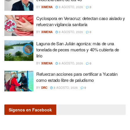
BY
XIMENA
8 AGOSTO, 2026
0
Cyclospora en Veracruz: detectan caso aislado y
refuerzan vigilancia sanitaria
BY
XIMENA
8 AGOSTO, 2026
0
Laguna de San Julián agoniza: más de una
tonelada de peces muertos y 40% cubierta de
lirio
BY
XIMENA
8 AGOSTO, 2026
0
Refuerzan acciones para certificar a Yucatán
como estado libre de paludismo
BY
DRC
8 AGOSTO, 2026
0
Sígenos en Facebook