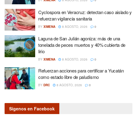
BY
XIMENA
8 AGOSTO, 2026
0
Cyclospora en Veracruz: detectan caso aislado y
refuerzan vigilancia sanitaria
BY
XIMENA
8 AGOSTO, 2026
0
Laguna de San Julián agoniza: más de una
tonelada de peces muertos y 40% cubierta de
lirio
BY
XIMENA
8 AGOSTO, 2026
0
Refuerzan acciones para certificar a Yucatán
como estado libre de paludismo
BY
DRC
8 AGOSTO, 2026
0
Sígenos en Facebook