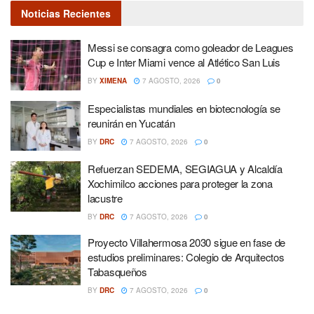
Noticias Recientes
Messi se consagra como goleador de Leagues
Cup e Inter Miami vence al Atlético San Luis
BY
XIMENA
7 AGOSTO, 2026
0
Especialistas mundiales en biotecnología se
reunirán en Yucatán
BY
DRC
7 AGOSTO, 2026
0
Refuerzan SEDEMA, SEGIAGUA y Alcaldía
Xochimilco acciones para proteger la zona
lacustre
BY
DRC
7 AGOSTO, 2026
0
Proyecto Villahermosa 2030 sigue en fase de
estudios preliminares: Colegio de Arquitectos
Tabasqueños
BY
DRC
7 AGOSTO, 2026
0