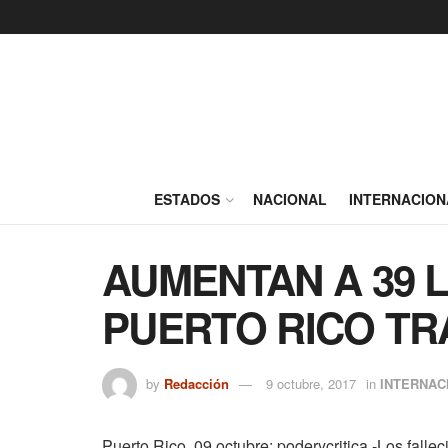
ESTADOS
NACIONAL
INTERNACION
AUMENTAN A 39 
PUERTO RICO TR
by
Redacción
9 octubre, 2017
in
INTERNAC
Puerto Rico, 09 octubre; poderycritica.-Los fall