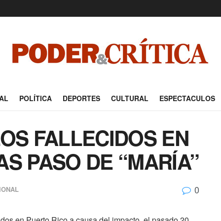
AL
POLÍTICA
DEPORTES
CULTURAL
ESPECTACULOS
LOS FALLECIDOS EN
AS PASO DE “MARÍA”
0
IONAL
ecidos en Puerto Rico a causa del impacto, el pasado 20