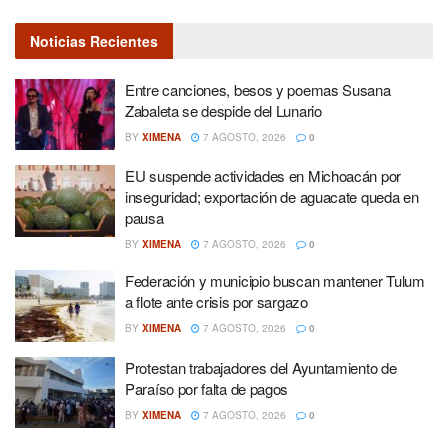
Noticias Recientes
Entre canciones, besos y poemas Susana
Zabaleta se despide del Lunario
BY
XIMENA
7 AGOSTO, 2026
0
EU suspende actividades en Michoacán por
inseguridad; exportación de aguacate queda en
pausa
BY
XIMENA
7 AGOSTO, 2026
0
Federación y municipio buscan mantener Tulum
a flote ante crisis por sargazo
BY
XIMENA
7 AGOSTO, 2026
0
Protestan trabajadores del Ayuntamiento de
Paraíso por falta de pagos
BY
XIMENA
7 AGOSTO, 2026
0