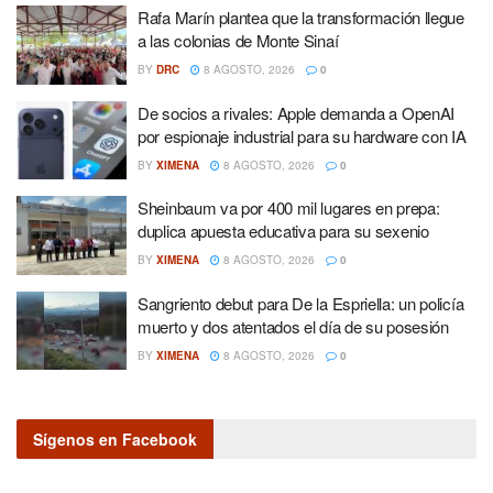
Rafa Marín plantea que la transformación llegue
a las colonias de Monte Sinaí
BY
DRC
8 AGOSTO, 2026
0
De socios a rivales: Apple demanda a OpenAI
por espionaje industrial para su hardware con IA
BY
XIMENA
8 AGOSTO, 2026
0
Sheinbaum va por 400 mil lugares en prepa:
duplica apuesta educativa para su sexenio
BY
XIMENA
8 AGOSTO, 2026
0
Sangriento debut para De la Espriella: un policía
muerto y dos atentados el día de su posesión
BY
XIMENA
8 AGOSTO, 2026
0
Sígenos en Facebook