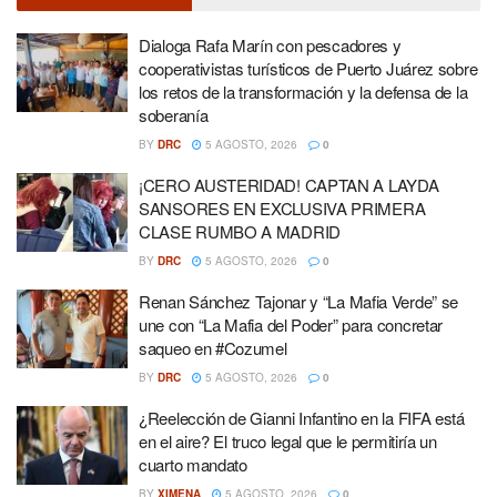
Dialoga Rafa Marín con pescadores y
cooperativistas turísticos de Puerto Juárez sobre
los retos de la transformación y la defensa de la
soberanía
BY
DRC
5 AGOSTO, 2026
0
¡CERO AUSTERIDAD! CAPTAN A LAYDA
SANSORES EN EXCLUSIVA PRIMERA
CLASE RUMBO A MADRID
BY
DRC
5 AGOSTO, 2026
0
Renan Sánchez Tajonar y “La Mafia Verde” se
une con “La Mafia del Poder” para concretar
saqueo en #Cozumel
BY
DRC
5 AGOSTO, 2026
0
¿Reelección de Gianni Infantino en la FIFA está
en el aire? El truco legal que le permitiría un
cuarto mandato
BY
XIMENA
5 AGOSTO, 2026
0