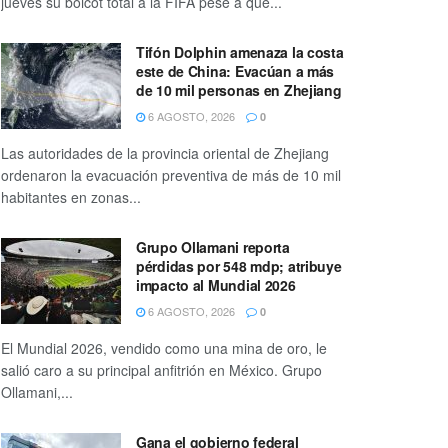
jueves su boicot total a la FIFA pese a que...
Tifón Dolphin amenaza la costa
este de China: Evacúan a más
de 10 mil personas en Zhejiang
6 AGOSTO, 2026
0
Las autoridades de la provincia oriental de Zhejiang
ordenaron la evacuación preventiva de más de 10 mil
habitantes en zonas...
Grupo Ollamani reporta
pérdidas por 548 mdp; atribuye
impacto al Mundial 2026
6 AGOSTO, 2026
0
El Mundial 2026, vendido como una mina de oro, le
salió caro a su principal anfitrión en México. Grupo
Ollamani,...
Gana el gobierno federal