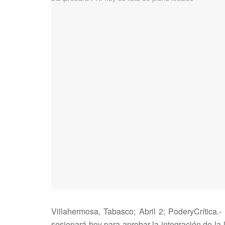
Villahermosa, Tabasco; Abril 2; PoderyCrítica.
sesionará hoy para aprobar la integración de la 