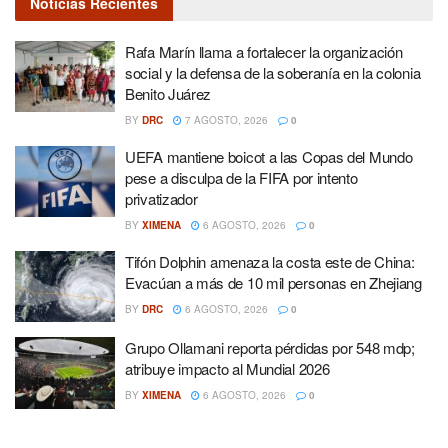
Noticias Recientes
Rafa Marín llama a fortalecer la organización
social y la defensa de la soberanía en la colonia
Benito Juárez
BY
DRC
7 AGOSTO, 2026
0
UEFA mantiene boicot a las Copas del Mundo
pese a disculpa de la FIFA por intento
privatizador
BY
XIMENA
6 AGOSTO, 2026
0
Tifón Dolphin amenaza la costa este de China:
Evacúan a más de 10 mil personas en Zhejiang
BY
DRC
6 AGOSTO, 2026
0
Grupo Ollamani reporta pérdidas por 548 mdp;
atribuye impacto al Mundial 2026
BY
XIMENA
6 AGOSTO, 2026
0