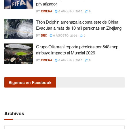
privatizador
BY
XIMENA
6 AGOSTO, 2026
0
Tifón Dolphin amenaza la costa este de China:
Evacúan a más de 10 mil personas en Zhejiang
BY
DRC
6 AGOSTO, 2026
0
Grupo Ollamani reporta pérdidas por 548 mdp;
atribuye impacto al Mundial 2026
BY
XIMENA
6 AGOSTO, 2026
0
Sígenos en Facebook
Archivos
Archivos