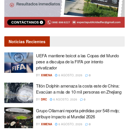
Noticias Recientes
UEFA mantiene boicot a las Copas del Mundo
pese a disculpa de la FIFA por intento
privatizador
BY
XIMENA
6 AGOSTO, 2026
0
Tifón Dolphin amenaza la costa este de China:
Evacúan a más de 10 mil personas en Zhejiang
BY
DRC
6 AGOSTO, 2026
0
Grupo Ollamani reporta pérdidas por 548 mdp;
atribuye impacto al Mundial 2026
BY
XIMENA
6 AGOSTO, 2026
0