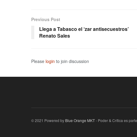
Previous Post
Llega a Tabasco el ‘zar antisecuestros’
Renato Sales
Please
login
to join discussion
© 2021 Powered by
Blue Orange MKT
- Poder & Crítica es par