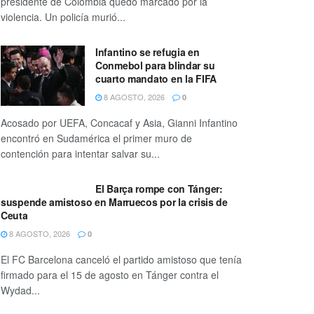
presidente de Colombia quedó marcado por la
violencia. Un policía murió...
Infantino se refugia en
Conmebol para blindar su
cuarto mandato en la FIFA
8 AGOSTO, 2026
0
Acosado por UEFA, Concacaf y Asia, Gianni Infantino
encontró en Sudamérica el primer muro de
contención para intentar salvar su...
El Barça rompe con Tánger:
suspende amistoso en Marruecos por la crisis de
Ceuta
8 AGOSTO, 2026
0
El FC Barcelona canceló el partido amistoso que tenía
firmado para el 15 de agosto en Tánger contra el
Wydad...