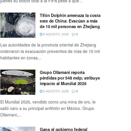
jueves su boicot total a la FIFA pese a que...
Tifón Dolphin amenaza la costa
este de China: Evacúan a más
de 10 mil personas en Zhejiang
6 AGOSTO, 2026
0
Las autoridades de la provincia oriental de Zhejiang
ordenaron la evacuación preventiva de más de 10 mil
habitantes en zonas...
Grupo Ollamani reporta
pérdidas por 548 mdp; atribuye
impacto al Mundial 2026
6 AGOSTO, 2026
0
El Mundial 2026, vendido como una mina de oro, le
salió caro a su principal anfitrión en México. Grupo
Ollamani,...
Gana el gobierno federal