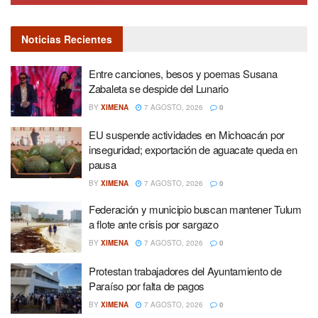
Noticias Recientes
Entre canciones, besos y poemas Susana
Zabaleta se despide del Lunario
BY
XIMENA
7 AGOSTO, 2026
0
EU suspende actividades en Michoacán por
inseguridad; exportación de aguacate queda en
pausa
BY
XIMENA
7 AGOSTO, 2026
0
Federación y municipio buscan mantener Tulum
a flote ante crisis por sargazo
BY
XIMENA
7 AGOSTO, 2026
0
Protestan trabajadores del Ayuntamiento de
Paraíso por falta de pagos
BY
XIMENA
7 AGOSTO, 2026
0