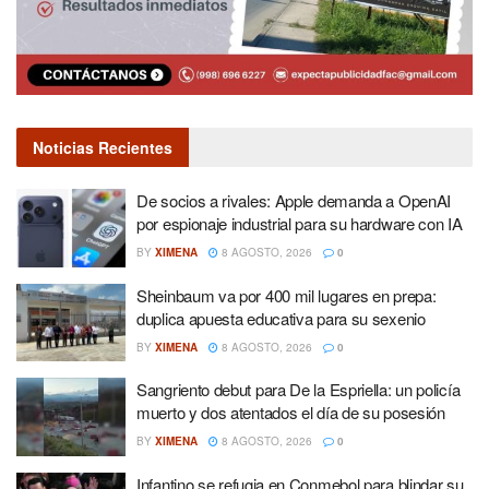
Noticias Recientes
De socios a rivales: Apple demanda a OpenAI
por espionaje industrial para su hardware con IA
BY
XIMENA
8 AGOSTO, 2026
0
Sheinbaum va por 400 mil lugares en prepa:
duplica apuesta educativa para su sexenio
BY
XIMENA
8 AGOSTO, 2026
0
Sangriento debut para De la Espriella: un policía
muerto y dos atentados el día de su posesión
BY
XIMENA
8 AGOSTO, 2026
0
Infantino se refugia en Conmebol para blindar su