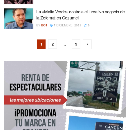
La «Mafia Verde» controla el lucrativo negocio de
la Zofemat en Cozumel
BY
BOT
7 DICIEMBRE, 2021
0
1
2
…
9