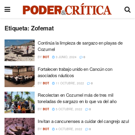
Etiqueta:
Zofemat
Continúa la limpieza de sargazo en playas de
Cozumel
BY
BOT
3 JUNIO, 2024
0
Fortalecen trabajo unido en Cancún con
asociados náuticos
BY
BOT
11 OCTUBRE, 2022
0
Recolectan en Cozumel más de tres mil
toneladas de sargazo en lo que va del año
BY
BOT
5 OCTUBRE, 2022
0
Invitan a cancunenses a cuidar del cangrejo azul
BY
BOT
4 OCTUBRE, 2022
0