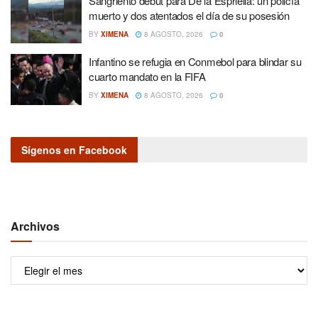
Sangriento debut para De la Espriella: un policía
muerto y dos atentados el día de su posesión
BY
XIMENA
8 AGOSTO, 2026
0
Infantino se refugia en Conmebol para blindar su
cuarto mandato en la FIFA
BY
XIMENA
8 AGOSTO, 2026
0
Sígenos en Facebook
Archivos
Archivos