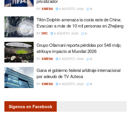
privatizador
BY
XIMENA
6 AGOSTO, 2026
0
Tifón Dolphin amenaza la costa este de China:
Evacúan a más de 10 mil personas en Zhejiang
BY
DRC
6 AGOSTO, 2026
0
Grupo Ollamani reporta pérdidas por 548 mdp;
atribuye impacto al Mundial 2026
BY
XIMENA
6 AGOSTO, 2026
0
Gana el gobierno federal arbitraje internacional
por adeudo de TV Azteca
BY
XIMENA
6 AGOSTO, 2026
0
Sígenos en Facebook