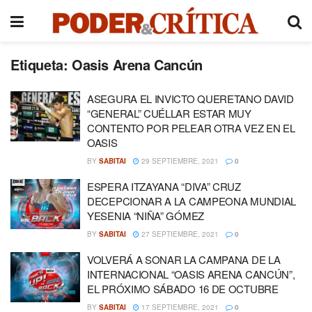
Etiqueta:
Oasis Arena Cancún
ASEGURA EL INVICTO QUERETANO DAVID
“GENERAL” CUÉLLAR ESTAR MUY
CONTENTO POR PELEAR OTRA VEZ EN EL
OASIS
BY
SABITAI
29 SEPTIEMBRE, 2021
0
ESPERA ITZAYANA “DIVA” CRUZ
DECEPCIONAR A LA CAMPEONA MUNDIAL
YESENIA “NIÑA” GÓMEZ
BY
SABITAI
27 SEPTIEMBRE, 2021
0
VOLVERÁ A SONAR LA CAMPANA DE LA
INTERNACIONAL “OASIS ARENA CANCÚN”,
EL PRÓXIMO SÁBADO 16 DE OCTUBRE
BY
SABITAI
17 SEPTIEMBRE, 2021
0