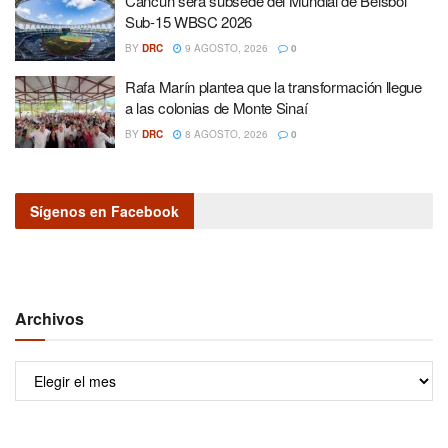
Cancún será subsede del Mundial de Béisbol
Sub-15 WBSC 2026
BY
DRC
9 AGOSTO, 2026
0
Rafa Marín plantea que la transformación llegue
a las colonias de Monte Sinaí
BY
DRC
8 AGOSTO, 2026
0
Sígenos en Facebook
Archivos
Archivos