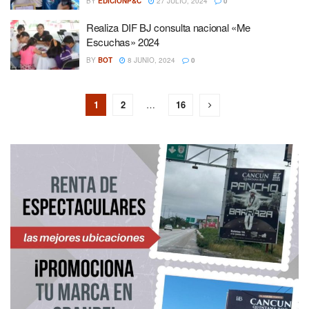
BY
EDICIONP&C
27 JULIO, 2024
0
Realiza DIF BJ consulta nacional «Me
Escuchas» 2024
BY
BOT
8 JUNIO, 2024
0
1
2
…
16