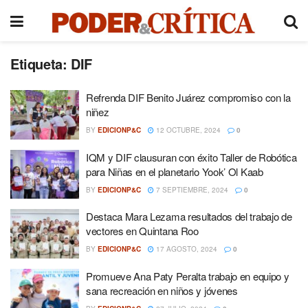
Etiqueta:
DIF
Refrenda DIF Benito Juárez compromiso con la
niñez
BY
EDICIONP&C
12 OCTUBRE, 2024
0
IQM y DIF clausuran con éxito Taller de Robótica
para Niñas en el planetario Yook’ Ol Kaab
BY
EDICIONP&C
7 SEPTIEMBRE, 2024
0
Destaca Mara Lezama resultados del trabajo de
vectores en Quintana Roo
BY
EDICIONP&C
17 AGOSTO, 2024
0
Promueve Ana Paty Peralta trabajo en equipo y
sana recreación en niños y jóvenes